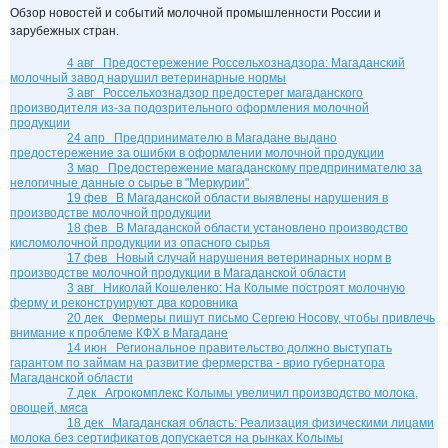
Обзор новостей и событий молочной промышленности России и
зарубежных стран.
4 авг
Предостережение Россельхознадзора: Магаданский
молочный завод нарушил ветеринарные нормы
3 авг
Россельхознадзор предостерег магаданского
производителя из-за подозрительного оформления молочной
продукции
24 апр
Предпринимателю в Магадане выдано
предостережение за ошибки в оформлении молочной продукции
3 мар
Предостережение магаданскому предпринимателю за
нелогичные данные о сырье в "Меркурии"
19 фев
В Магаданской области выявлены нарушения в
производстве молочной продукции
18 фев
В Магаданской области установлено производство
кисломолочной продукции из опасного сырья
17 фев
Новый случай нарушения ветеринарных норм в
производстве молочной продукции в Магаданской области
3 авг
Николай Кошеленко: На Колыме построят молочную
ферму и реконструируют два коровника
20 дек
Фермеры пишут письмо Сергею Носову, чтобы привлечь
внимание к проблеме КФХ в Магадане
14 июн
Региональное правительство должно выступать
гарантом по займам на развитие фермерства - врио губернатора
Магаданской области
7 дек
Агрокомплекс Колымы увеличил производство молока,
овощей, мяса
18 дек
Магаданская область: Реализация физическими лицами
молока без сертификатов допускается на рынках Колымы