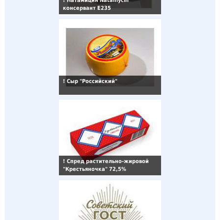
!
Натамицин Natamycin
консервант Е235
!
Сыр "Российский"
!
Спред растительно-жировой
"Крестьяночка" 72,5%