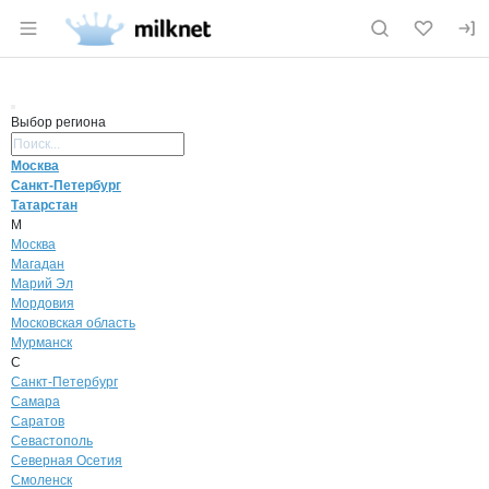
Раздел навигации по сайту milknet.ru
Выбор региона
Поиск региона
Москва
Санкт-Петербург
Татарстан
М
Москва
Магадан
Марий Эл
Мордовия
Московская область
Мурманск
С
Санкт-Петербург
Самара
Саратов
Севастополь
Северная Осетия
Смоленск