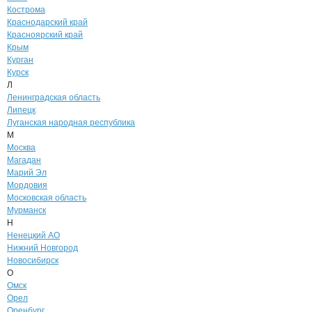
Кострома
Краснодарский край
Красноярский край
Крым
Курган
Курск
Л
Ленинградская область
Липецк
Луганская народная республика
М
Москва
Магадан
Марий Эл
Мордовия
Московская область
Мурманск
Н
Ненецкий АО
Нижний Новгород
Новосибирск
О
Омск
Орел
Оренбург