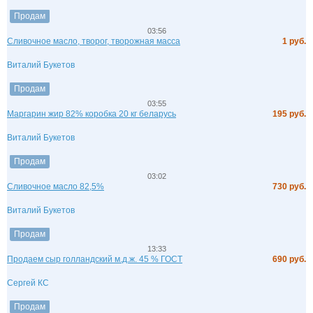
Продам
03:56
Сливочное масло, творог, творожная масса
1 руб.
Виталий Букетов
Продам
03:55
Маргарин жир 82% коробка 20 кг беларусь
195 руб.
Виталий Букетов
Продам
03:02
Сливочное масло 82,5%
730 руб.
Виталий Букетов
Продам
13:33
Продаем сыр голландский м.д.ж. 45 % ГОСТ
690 руб.
Сергей КС
Продам