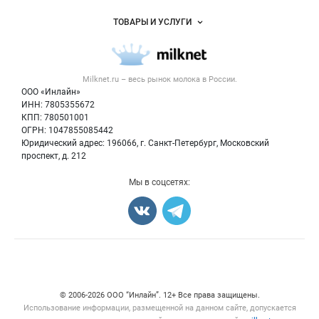
Услуги и цены
Объявления
ТОВАРЫ И УСЛУГИ
Размещение рекламы
Каталог компаний
Молочная продукция
Публичная оферта
Новости рынка
Вторичное сырье
Контактная информация
Форум
Milknet.ru – весь
рынок молока
в России.
Оборудование
Политика обработки персональных данных
Энциклопедия
ООО «Инлайн»
Прочее
Для СМИ
ИНН: 7805355672
Бренды
КПП: 780501001
Добавить объявление
Блог
ОГРН: 1047855085442
Карта объявлений
Юридический адрес: 196066, г. Санкт-Петербург, Московский
проспект, д. 212
Мы в соцсетях:
Счетчики, авторское право, логотипы
© 2006‑2026 ООО “Инлайн”. 12+ Все права защищены.
Использование информации, размещенной на данном сайте, допускается