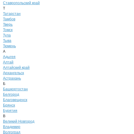
Ставропольский край
Т
Татарстан
Тамбов
Тверь
Томск
Тула
Тыва
Тюмень
А
Адыгея
Алтай
Алтайский край
Архангельск
Астрахань
Б
Башкортостан
Белгород
Благовещенск
Брянск
Бурятия
В
Великий Новгород
Владимир
Волгоград