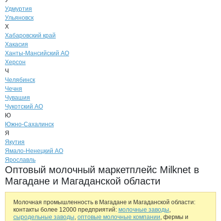
У
Удмуртия
Ульяновск
Х
Хабаровский край
Хакасия
Ханты-Мансийский АО
Херсон
Ч
Челябинск
Чечня
Чувашия
Чукотский АО
Ю
Южно-Сахалинск
Я
Якутия
Ямало-Ненецкий АО
Ярославль
Оптовый молочный маркетплейс Milknet в
Магадане и Магаданской области
Молочная промышленность в Магадане и Магаданской области:
контакты более 12000 предприятий:
молочные заводы
,
сыродельные заводы
,
оптовые молочные компании
, фермы и