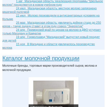
1 авг
Магаданская область: реализация программы "Школьное
молоко" продолжится в новом учебном году
24 июл
Магаданская обалсть: местное молоко загрязнено
кишечной палочкой
22 июл
Молоко производили в антисанитарных условиях на
Колыме
26 мар
Магаданская область: увеличить дойное стадо до 250
коров – такую задачу ставит в этом году совхоз "Энергетик"
24 апр
Приморский край по ценам на молоко в ДФО уступает
только Магадану и Камчатке
19 апр
Гормолзавод "Магаданский" выпустил новый продукт
для детей
15 ноя
В Магадане и области увеличилось производство
молока
Каталог молочной продукции
Молочные бренды, торговые марки производителей сыров, молока и
молочной продукции.