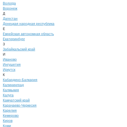
Вологда
Воронеж
Д
Дагестан
Донецкая народная республика
Е
Еврейская автономная область
Екатеринбург
З
Забайкальский край
И
Иваново
Ингушетия
Иркутск
К
Кабардино-Балкария
Калининград
Калмыкия
Калуга
Камчатский край
Карачаево-Черкесия
Карелия
Кемерово
Киров
Коми