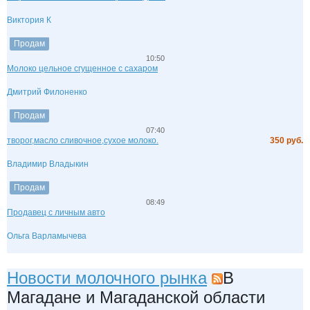
Виктория К
Продам
10:50
Молоко цельное сгущенное с сахаром
Дмитрий Филоненко
Продам
07:40
творог,масло сливочное,сухое молоко.
350 руб.
Владимир Владыкин
Продам
08:49
Продавец с личным авто
Ольга Варламычева
Новости молочного рынка
В
Магадане и Магаданской области